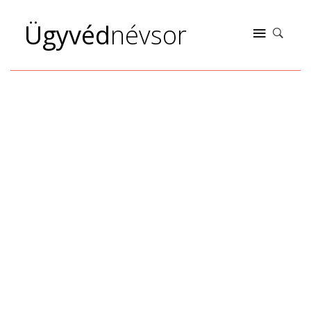
Ügyvéd
névsor