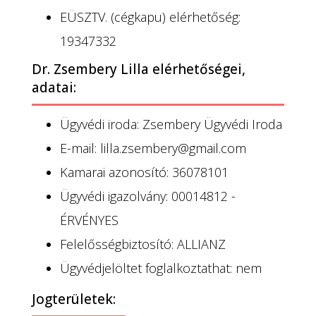
EÜSZTV. (cégkapu) elérhetőség:
19347332
Dr. Zsembery Lilla elérhetőségei,
adatai:
Ügyvédi iroda: Zsembery Ügyvédi Iroda
E-mail: lilla.zsembery@gmail.com
Kamarai azonosító: 36078101
Ügyvédi igazolvány: 00014812 -
ÉRVÉNYES
Felelősségbiztosító: ALLIANZ
Ügyvédjelöltet foglalkoztathat: nem
Jogterületek: