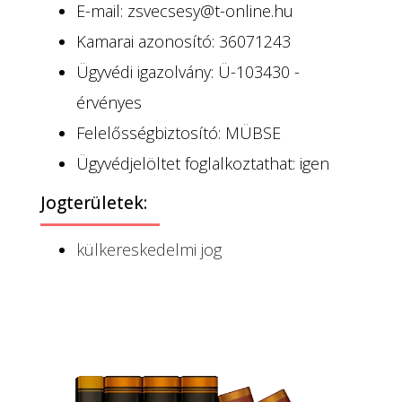
E-mail: zsvecsesy@t-online.hu
Kamarai azonosító: 36071243
Ügyvédi igazolvány: Ü-103430 -
érvényes
Felelősségbiztosító: MÜBSE
Ügyvédjelöltet foglalkoztathat: igen
Jogterületek:
külkereskedelmi jog