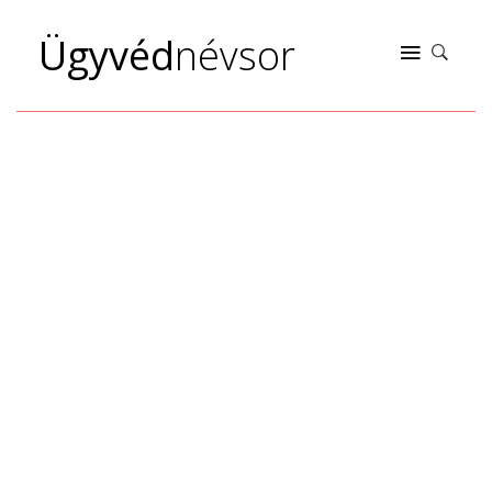
Ügyvéd
névsor