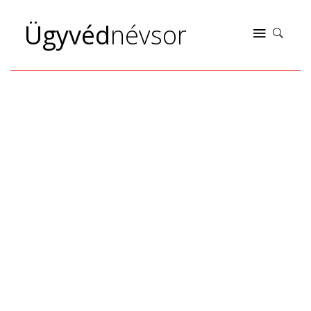
Ügyvéd
névsor