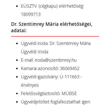
EÜSZTV. (cégkapu) elérhetőség:
18099713
Dr. Szentimrey Mária elérhetőségei,
adatai:
Ügyvédi iroda: Dr. Szentimrey Mária
Ügyvédi Iroda
E-mail: iroda@szentimrey.hu
Kamarai azonosító: 36069452
Ügyvédi igazolvány: Ü-111663 -
érvényes
Felelősségbiztosító: MÜBSE
Ügyvédjelöltet foglalkoztathat: igen