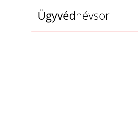
Ügyvéd
névsor