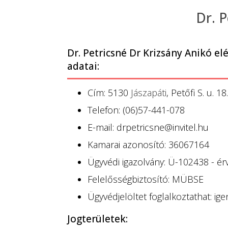
Dr. 
Dr. Petricsné Dr Krizsány Anikó el
adatai:
Cím: 5130
Jászapáti
, Petőfi S. u. 18.
Telefon: (06)57-441-078
E-mail: drpetricsne@invitel.hu
Kamarai azonosító: 36067164
Ügyvédi igazolvány: Ü-102438 - é
Felelősségbiztosító: MÜBSE
Ügyvédjelöltet foglalkoztathat: ige
Jogterületek: