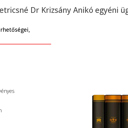
Petricsné Dr Krizsány Anikó egyéni ü
érhetőségei,
rvényes
n