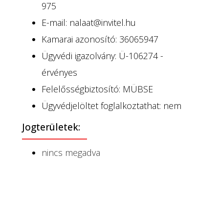
975
E-mail: nalaat@invitel.hu
Kamarai azonosító: 36065947
Ügyvédi igazolvány: Ü-106274 -
érvényes
Felelősségbiztosító: MÜBSE
Ügyvédjelöltet foglalkoztathat: nem
Jogterületek:
nincs megadva