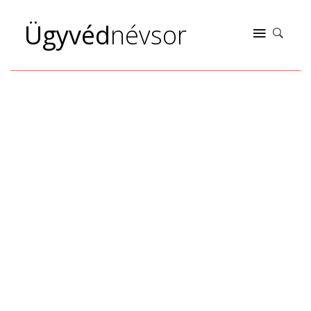
Ügyvéd
névsor