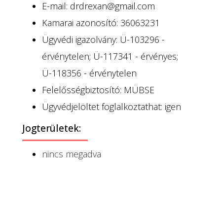
E-mail: drdrexan@gmail.com
Kamarai azonosító: 36063231
Ügyvédi igazolvány: Ü-103296 -
érvénytelen; Ü-117341 - érvényes;
Ü-118356 - érvénytelen
Felelősségbiztosító: MÜBSE
Ügyvédjelöltet foglalkoztathat: igen
Jogterületek:
nincs megadva