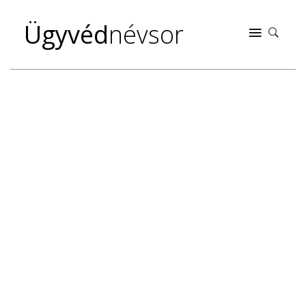
Ügyvéd
névsor