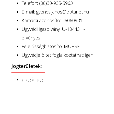
Telefon: (06)30-935-5963
E-mail: gyenes.janos@optanet.hu
Kamarai azonosító: 36060931
Ügyvédi igazolvány: Ü-104431 -
érvényes
Felelősségbiztosító: MÜBSE
Ügyvédjelöltet foglalkoztathat: igen
Jogterületek:
polgári jog