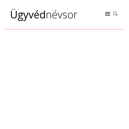
Ügyvéd
névsor