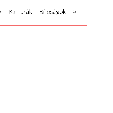
k
Kamarák
Bíróságok