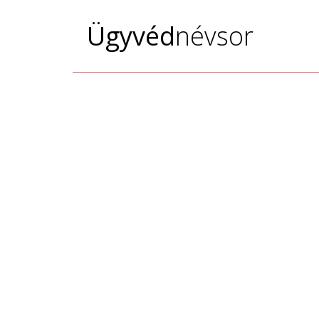
Ügyvéd
névsor