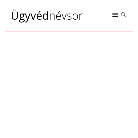
Ügyvéd
névsor