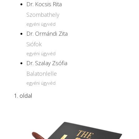
Dr. Kocsis Rita
Szombathely
egyéni ügyvéd
Dr. Ormándi Zita
Siófok
egyéni ügyvéd
Dr. Szalay Zsófia
Balatonlelle
egyéni ügyvéd
1. oldal