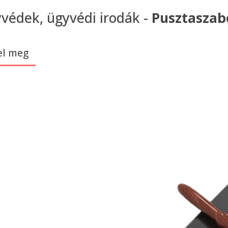
védek, ügyvédi irodák -
Pusztaszab
el meg