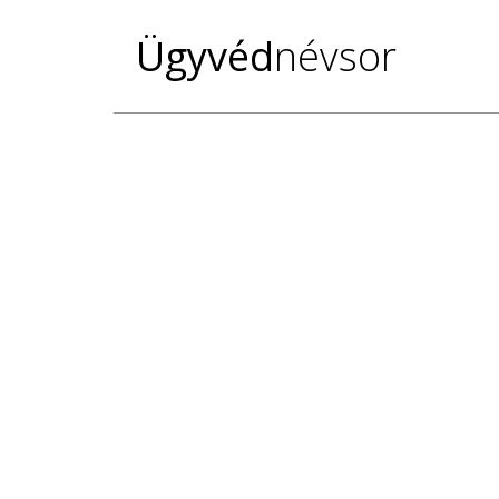
Ügyvéd
névsor