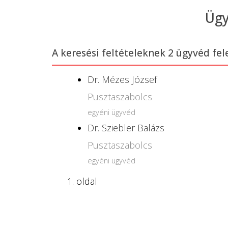
Ügy
A keresési feltételeknek 2 ügyvéd fel
Dr. Mézes József
Pusztaszabolcs
egyéni ügyvéd
Dr. Sziebler Balázs
Pusztaszabolcs
egyéni ügyvéd
1. oldal