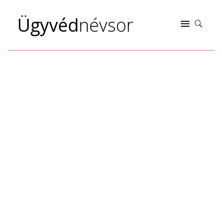
Ügyvéd
névsor