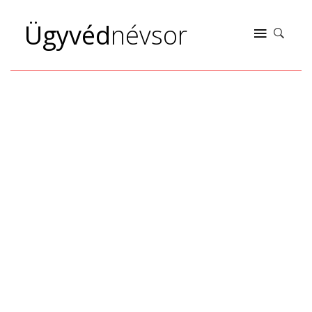
Ügyvéd
névsor