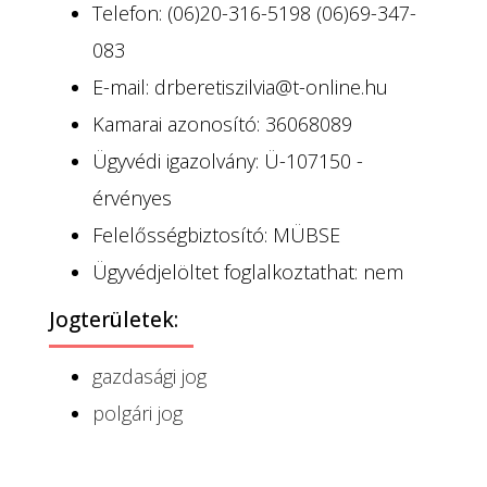
Telefon: (06)20-316-5198 (06)69-347-
083
E-mail: drberetiszilvia@t-online.hu
Kamarai azonosító: 36068089
Ügyvédi igazolvány: Ü-107150 -
érvényes
Felelősségbiztosító: MÜBSE
Ügyvédjelöltet foglalkoztathat: nem
Jogterületek:
gazdasági jog
polgári jog