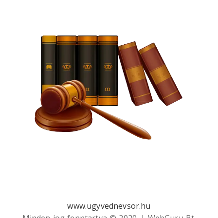
www.ugyvednevsor.hu
Minden jog fenntartva © 2020. | WebGuru Bt.