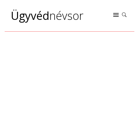
Ügyvéd
névsor