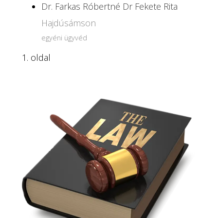
Dr. Farkas Róbertné Dr Fekete Rita
Hajdúsámson
egyéni ügyvéd
1. oldal