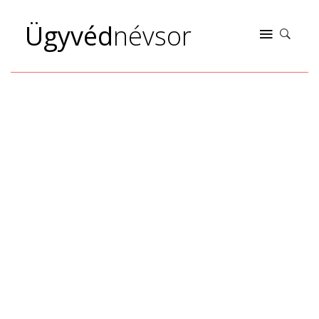
Ügyvéd
névsor