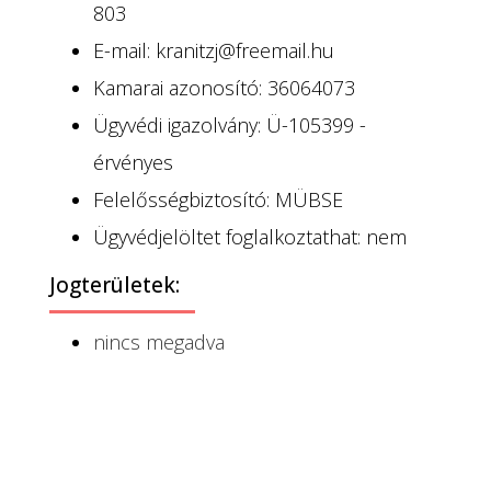
803
E-mail: kranitzj@freemail.hu
Kamarai azonosító: 36064073
Ügyvédi igazolvány: Ü-105399 -
érvényes
Felelősségbiztosító: MÜBSE
Ügyvédjelöltet foglalkoztathat: nem
Jogterületek:
nincs megadva