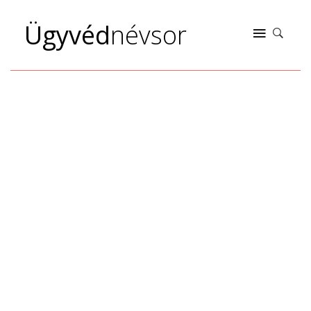
Ügyvéd
névsor