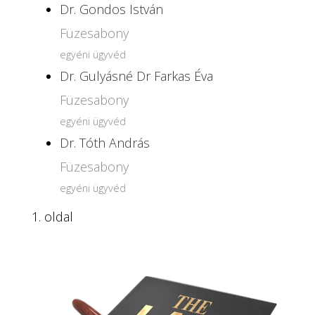
Dr. Gondos István
Füzesabony
egyéni ügyvéd
Dr. Gulyásné Dr Farkas Éva
Füzesabony
egyéni ügyvéd
Dr. Tóth András
Füzesabony
egyéni ügyvéd
1. oldal