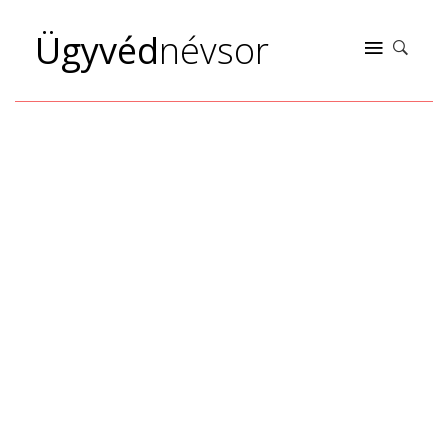
Ügyvéd
névsor