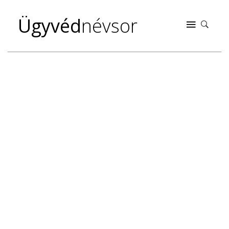
Ügyvéd
névsor