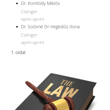
Dr. Komlódy Miklós
Csenger
egyéni ügyvéd
Dr. Soósné Dr Hegedűs Ilona
Csenger
egyéni ügyvéd
1. oldal