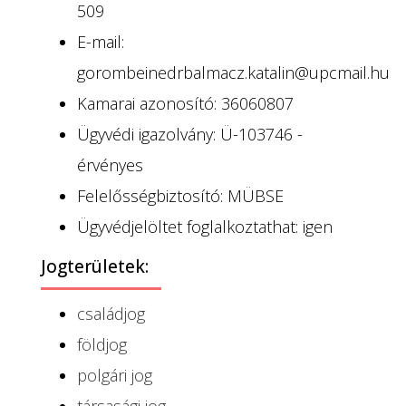
509
E-mail:
gorombeinedrbalmacz.katalin@upcmail.hu
Kamarai azonosító: 36060807
Ügyvédi igazolvány: Ü-103746 -
érvényes
Felelősségbiztosító: MÜBSE
Ügyvédjelöltet foglalkoztathat: igen
Jogterületek:
családjog
földjog
polgári jog