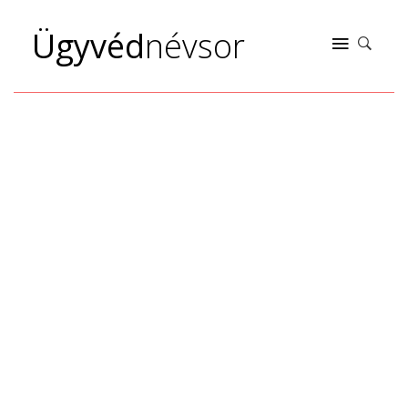
Ügyvéd
névsor