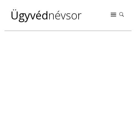
Ügyvéd
névsor