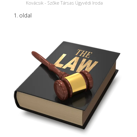
Kovácsik - Szőke Társas Ügyvédi Iroda
1. oldal