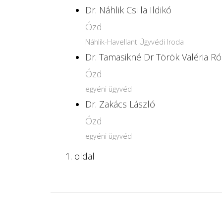
Dr. Náhlik Csilla Ildikó
Ózd
Náhlik-Havellant Ügyvédi Iroda
Dr. Tamasikné Dr Török Valéria R
Ózd
egyéni ügyvéd
Dr. Zakács László
Ózd
egyéni ügyvéd
1. oldal