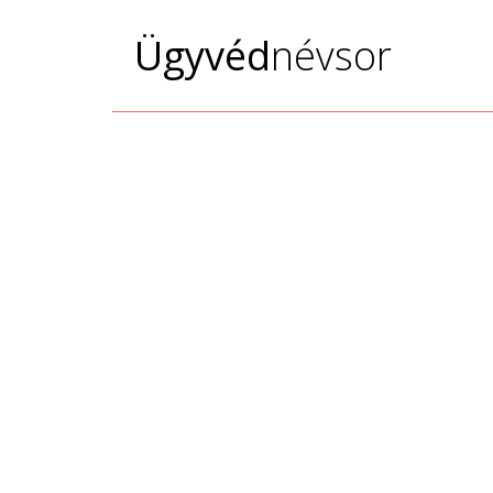
Ügyvéd
névsor